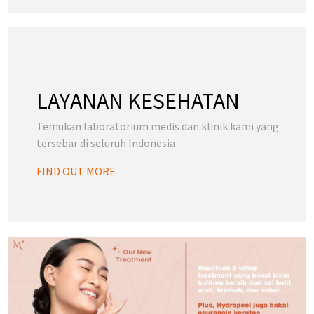
LAYANAN KESEHATAN
Temukan laboratorium medis dan klinik kami yang
tersebar di seluruh Indonesia
FIND OUT MORE