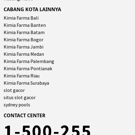
CABANG KOTA LAINNYA
Kimia Farma Bali
Kimia Farma Banten
Kimia Farma Batam
Kimia Farma Bogor
Kimia Farma Jambi
Kimia Farma Medan
Kimia Farma Palembang
Kimia Farma Pontianak
Kimia Farma Riau
Kimia Farma Surabaya
slot gacor
situs slot gacor
sydney pools
CONTACT CENTER
1-500-255