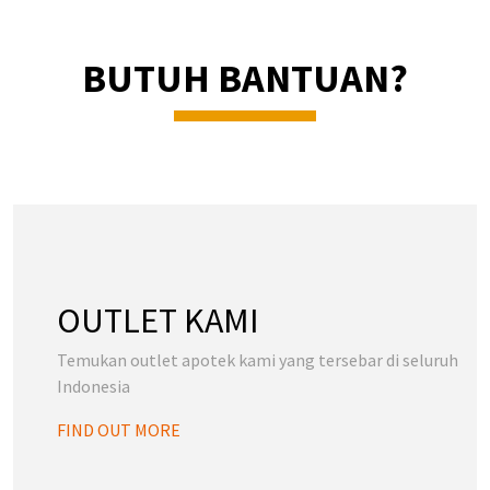
BUTUH BANTUAN?
OUTLET KAMI
Temukan outlet apotek kami yang tersebar di seluruh
Indonesia
FIND OUT MORE