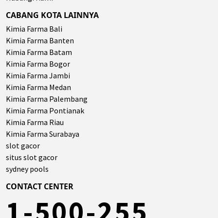
CABANG KOTA LAINNYA
Kimia Farma Bali
Kimia Farma Banten
Kimia Farma Batam
Kimia Farma Bogor
Kimia Farma Jambi
Kimia Farma Medan
Kimia Farma Palembang
Kimia Farma Pontianak
Kimia Farma Riau
Kimia Farma Surabaya
slot gacor
situs slot gacor
sydney pools
CONTACT CENTER
1-500-255