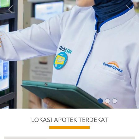
Previous
Next
LOKASI APOTEK TERDEKAT