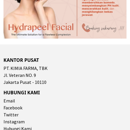
KANTOR PUSAT
PT. KIMIA FARMA, TBK
Jl. Veteran NO. 9
Jakarta Pusat - 10110
HUBUNGI KAMI
Email
Facebook
Twitter
Instagram
Hubungi Kami